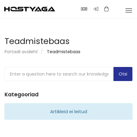
Tog
nav
Teadmistebaas
Portaali avaleht
Teadmistebaas
Kategooriad
Artikleid ei leitud