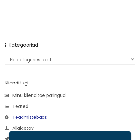
Kategooriad
Klienditugi
Minu klienditoe päringud
Teated
Teadmistebaas
Allalaetav
Võrgu staatus